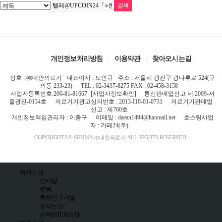
개인정보처리방침
이용약관
찾아오시는길
상호 : ㈜대안의료기
대표이사 : 노인규
주소 : 서울시 광진구 광나루로 524(구
의동 233-23)
TEL : 02-3437-8275 FAX : 02-458-3158
사업자등록번호:206-81-81667
[사업자정보확인]
통신판매업신고 제:2009-서
울광진-0134호
의료기기광고심의번호 : 2013-I10-01-0731
의료기기판매업
신고 : 제760호
개인정보책임관리자 : 이충구
이메일 : daean1494@hanmail.net
호스팅사업
자 : 카페24(주)
COPYRIGHTS © SHUMA ㈜대안의료기 ALL RIGHTS RESERVED.
회사소개
인사말
연혁
특허연구개발
오시는길
슈마SHUMA란