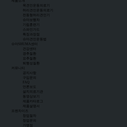
제품소개
목견인운동의료기
허리견인운동의료기
전동형허리견인기
슈마보행차
기립훈련기
스파인가드
특징과장점
슈마견인운동법
슈마SHUMA센터
건강센터
경추질환
요추질환
퇴행성질환
커뮤니티
공지사항
구입문의
FAQ
언론보도
설치의료기관
동영상보기
제품카타로그
제품설명서
프렌차이즈
창업절차
창업문의
가맹점