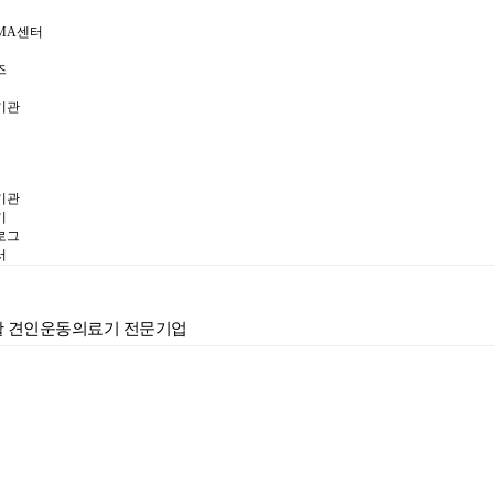
MA센터
즈
기관
기관
기
로그
서
재활 견인운동의료기 전문기업