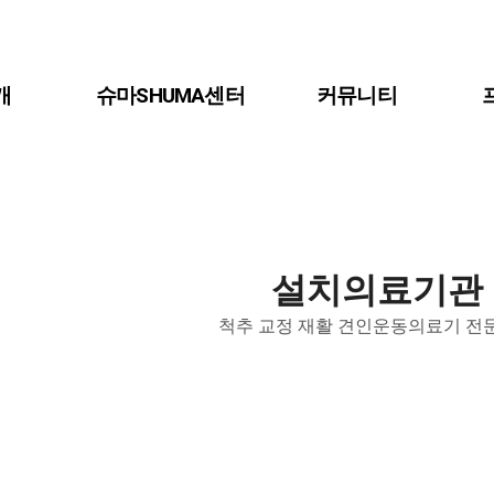
개
슈마SHUMA센터
커뮤니티
설치의료기관
척추 교정 재활 견인운동의료기 전