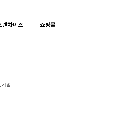
프렌차이즈
쇼핑몰
문기업