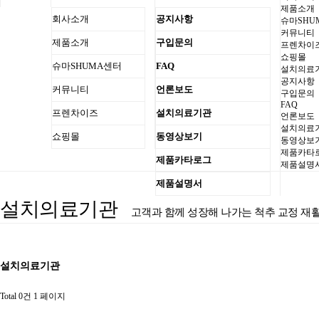
제품소개
회사소개
공지사항
슈마SHU
커뮤니티
제품소개
구입문의
프렌차이
쇼핑몰
슈마SHUMA센터
FAQ
설치의료
공지사항
커뮤니티
언론보도
구입문의
FAQ
프렌차이즈
설치의료기관
언론보도
설치의료
쇼핑몰
동영상보기
동영상보
제품카타
제품카타로그
제품설명
제품설명서
설치의료기관
고객과 함께 성장해 나가는 척추 교정 
설치의료기관
Total 0건
1 페이지