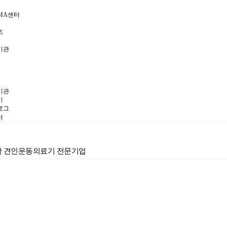
MA센터
즈
기관
기관
기
로그
서
재활 견인운동의료기 전문기업