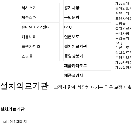
제품소개
회사소개
공지사항
슈마SHU
커뮤니티
제품소개
구입문의
프렌차이
쇼핑몰
슈마SHUMA센터
FAQ
설치의료
공지사항
커뮤니티
언론보도
구입문의
FAQ
프렌차이즈
설치의료기관
언론보도
설치의료
쇼핑몰
동영상보기
동영상보
제품카타
제품카타로그
제품설명
제품설명서
설치의료기관
고객과 함께 성장해 나가는 척추 교정 
설치의료기관
Total 0건
1 페이지