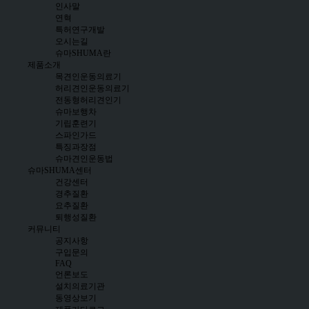
인사말
연혁
특허연구개발
오시는길
슈마SHUMA란
제품소개
목견인운동의료기
허리견인운동의료기
전동형허리견인기
슈마보행차
기립훈련기
스파인가드
특징과장점
슈마견인운동법
슈마SHUMA센터
건강센터
경추질환
요추질환
퇴행성질환
커뮤니티
공지사항
구입문의
FAQ
언론보도
설치의료기관
동영상보기