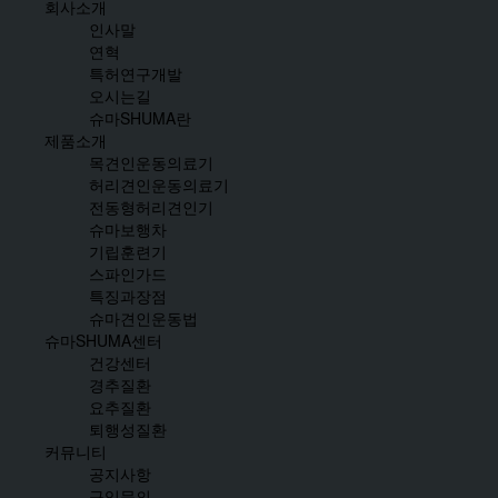
회사소개
인사말
연혁
특허연구개발
오시는길
슈마SHUMA란
제품소개
목견인운동의료기
허리견인운동의료기
전동형허리견인기
슈마보행차
기립훈련기
스파인가드
특징과장점
슈마견인운동법
슈마SHUMA센터
건강센터
경추질환
요추질환
퇴행성질환
커뮤니티
공지사항
구입문의