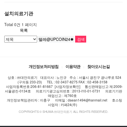
설치의료기관
Total 0건
1 페이지
목록
개인정보처리방침
이용약관
찾아오시는길
상호 : ㈜대안의료기
대표이사 : 노인규
주소 : 서울시 광진구 광나루로 524
(구의동 233-23)
TEL : 02-3437-8275 FAX : 02-458-3158
사업자등록번호:206-81-81667
[사업자정보확인]
통신판매업신고 제:2009-
서울광진-0134호
의료기기광고심의번호 : 2013-I10-01-0731
의료기기판
매업신고 : 제760호
개인정보책임관리자 : 이충구
이메일 : daean1494@hanmail.net
호스팅
사업자 : 카페24(주)
COPYRIGHTS © SHUMA ㈜대안의료기 ALL RIGHTS RESERVED.