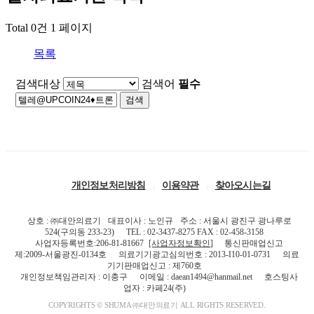
Total 0건
1 페이지
목록
검색대상
게
검색어
필수
시
물
검
색
개인정보처리방침
이용약관
찾아오시는길
상호 : ㈜대안의료기
대표이사 : 노인규
주소 : 서울시 광진구 광나루로
524(구의동 233-23)
TEL : 02-3437-8275 FAX : 02-458-3158
사업자등록번호:206-81-81667
[사업자정보확인]
통신판매업신고
제:2009-서울광진-0134호
의료기기광고심의번호 : 2013-I10-01-0731
의료
기기판매업신고 : 제760호
개인정보책임관리자 : 이충구
이메일 : daean1494@hanmail.net
호스팅사
업자 : 카페24(주)
COPYRIGHTS © SHUMA ㈜대안의료기 ALL RIGHTS RESERVED.