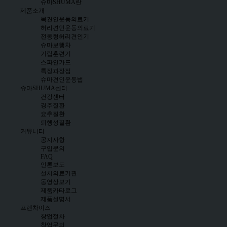
슈마SHUMA란
제품소개
목견인운동의료기
허리견인운동의료기
전동형허리견인기
슈마보행차
기립훈련기
스파인가드
특징과장점
슈마견인운동법
슈마SHUMA센터
건강센터
경추질환
요추질환
퇴행성질환
커뮤니티
공지사항
구입문의
FAQ
언론보도
설치의료기관
동영상보기
제품카타로그
제품설명서
프렌차이즈
창업절차
창업문의