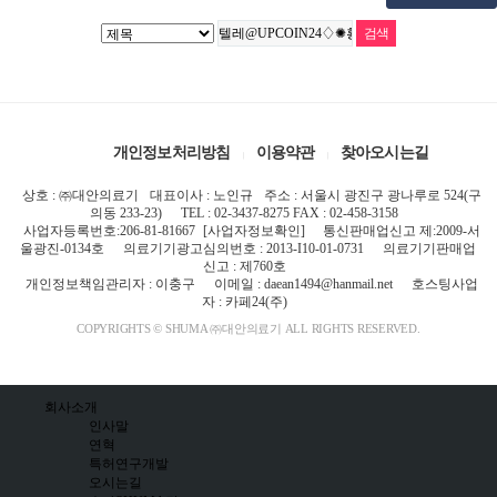
개인정보처리방침
이용약관
찾아오시는길
상호 : ㈜대안의료기
대표이사 : 노인규
주소 : 서울시 광진구 광나루로 524(구
의동 233-23)
TEL : 02-3437-8275 FAX : 02-458-3158
사업자등록번호:206-81-81667
[사업자정보확인]
통신판매업신고 제:2009-서
울광진-0134호
의료기기광고심의번호 : 2013-I10-01-0731
의료기기판매업
신고 : 제760호
개인정보책임관리자 : 이충구
이메일 : daean1494@hanmail.net
호스팅사업
자 : 카페24(주)
COPYRIGHTS © SHUMA ㈜대안의료기 ALL RIGHTS RESERVED.
회사소개
인사말
연혁
특허연구개발
오시는길