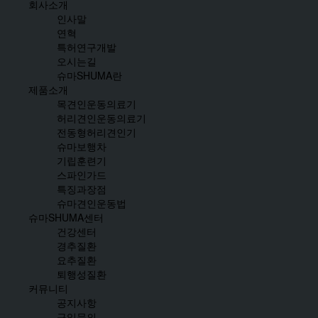
회사소개
인사말
연혁
특허연구개발
오시는길
슈마SHUMA란
제품소개
목견인운동의료기
허리견인운동의료기
전동형허리견인기
슈마보행차
기립훈련기
스파인가드
특징과장점
슈마견인운동법
슈마SHUMA센터
건강센터
경추질환
요추질환
퇴행성질환
커뮤니티
공지사항
구입문의