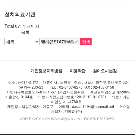
설치의료기관
Total 0건
1 페이지
목록
개인정보처리방침
이용약관
찾아오시는길
상호 : ㈜대안의료기
대표이사 : 노인규
주소 : 서울시 광진구 광나루로 524
(구의동 233-23)
TEL : 02-3437-8275 FAX : 02-458-3158
사업자등록번호:206-81-81667
[사업자정보확인]
통신판매업신고 제:2009-
서울광진-0134호
의료기기광고심의번호 : 2013-I10-01-0731
의료기기판
매업신고 : 제760호
개인정보책임관리자 : 이충구
이메일 : daean1494@hanmail.net
호스팅
사업자 : 카페24(주)
COPYRIGHTS © SHUMA ㈜대안의료기 ALL RIGHTS RESERVED.