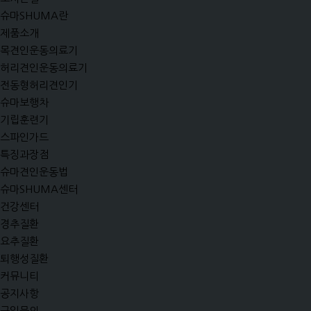
슈마SHUMA란
제품소개
목견인운동의료기
허리견인운동의료기
전동형허리견인기
슈마보행차
기립훈련기
스파인가드
특징과장점
슈마견인운동법
슈마SHUMA센터
건강센터
경추질환
요추질환
퇴행성질환
커뮤니티
공지사항
구입문의