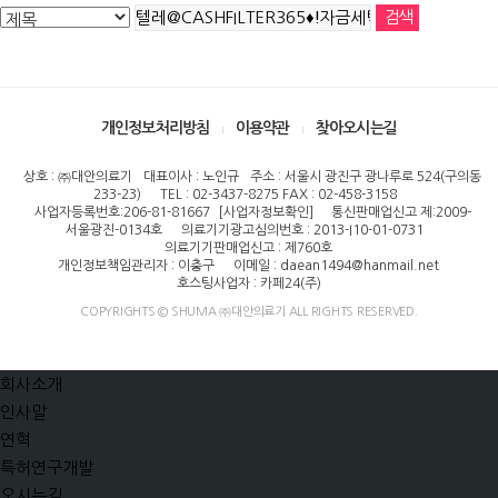
개인정보처리방침
이용약관
찾아오시는길
상호 : ㈜대안의료기
대표이사 : 노인규
주소 : 서울시 광진구 광나루로 524(구의동
233-23)
TEL : 02-3437-8275 FAX : 02-458-3158
사업자등록번호:206-81-81667
[사업자정보확인]
통신판매업신고 제:2009-
서울광진-0134호
의료기기광고심의번호 : 2013-I10-01-0731
의료기기판매업신고 : 제760호
개인정보책임관리자 : 이충구
이메일 : daean1494@hanmail.net
호스팅사업자 : 카페24(주)
COPYRIGHTS © SHUMA ㈜대안의료기 ALL RIGHTS RESERVED.
회사소개
인사말
연혁
특허연구개발
오시는길