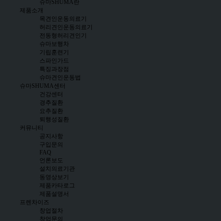
슈마SHUMA란
제품소개
목견인운동의료기
허리견인운동의료기
전동형허리견인기
슈마보행차
기립훈련기
스파인가드
특징과장점
슈마견인운동법
슈마SHUMA센터
건강센터
경추질환
요추질환
퇴행성질환
커뮤니티
공지사항
구입문의
FAQ
언론보도
설치의료기관
동영상보기
제품카타로그
제품설명서
프렌차이즈
창업절차
창업문의