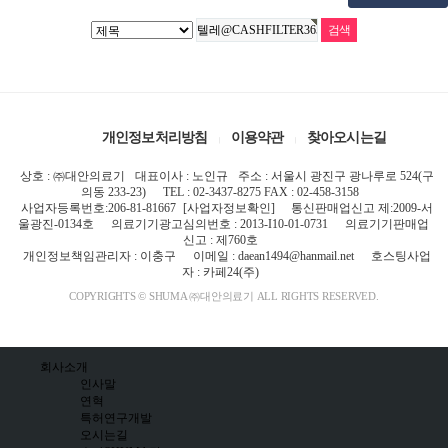
개인정보처리방침
이용약관
찾아오시는길
상호 : ㈜대안의료기
대표이사 : 노인규
주소 : 서울시 광진구 광나루로 524(구
의동 233-23)
TEL : 02-3437-8275 FAX : 02-458-3158
사업자등록번호:206-81-81667
[사업자정보확인]
통신판매업신고 제:2009-서
울광진-0134호
의료기기광고심의번호 : 2013-I10-01-0731
의료기기판매업
신고 : 제760호
개인정보책임관리자 : 이충구
이메일 : daean1494@hanmail.net
호스팅사업
자 : 카페24(주)
COPYRIGHTS © SHUMA ㈜대안의료기 ALL RIGHTS RESERVED.
회사소개
인사말
연혁
특허연구개발
오시는길