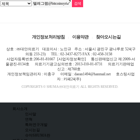
개인정보처리방침
이용약관
찾아오시는길
상호 : ㈜대안의료기
대표이사 : 노인규
주소 : 서울시 광진구 광나루로 524(구
의동 233-23)
TEL : 02-3437-8275 FAX : 02-458-3158
사업자등록번호:206-81-81667
[사업자정보확인]
통신판매업신고 제:2009-서
울광진-0134호
의료기기광고심의번호 : 2013-I10-01-0731
의료기기판매업
신고 : 제760호
개인정보책임관리자 : 이충구
이메일 : daean1494@hanmail.net
호스팅사업
자 : 카페24(주)
COPYRIGHTS © SHUMA ㈜대안의료기 ALL RIGHTS RESERVED.
회사소개
인사말
연혁
특허연구개발
오시는길
슈마SHUMA란