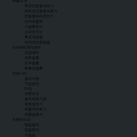
제품소개
목견인운동의료기
허리견인운동의료기
전동형허리견인기
슈마보행차
기립훈련기
스파인가드
특징과장점
슈마견인운동법
슈마SHUMA센터
건강센터
경추질환
요추질환
퇴행성질환
커뮤니티
공지사항
구입문의
FAQ
언론보도
설치의료기관
동영상보기
제품카타로그
제품설명서
프렌차이즈
창업절차
창업문의
가맹점