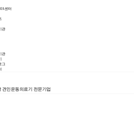
MA센터
즈
기관
기관
기
로그
서
재활 견인운동의료기 전문기업