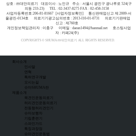
상호 : ㈜대안의료기
대표이사 : 노인규
주소 : 서울시 광진구 광나루로 524(구
의동 233-23)
TEL : 02-3437-8275 FAX : 02-458-3158
사업자등록번호:206-81-81667
[사업자정보확인]
통신판매업신고 제:2009-서
울광진-0134호
의료기기광고심의번호 : 2013-I10-01-0731
의료기기판매업
신고 : 제760호
개인정보책임관리자 : 이충구
이메일 : daean1494@hanmail.net
호스팅사업
자 : 카페24(주)
COPYRIGHTS © SHUMA ㈜대안의료기 ALL RIGHTS RESERVED.
회사소개
인사말
연혁
특허연구개발
오시는길
슈마SHUMA란
제품소개
목견인운동의료기
허리견인운동의료기
전동형허리견인기
슈마보행차
기립훈련기
스파인가드
특징과장점
슈마견인운동법